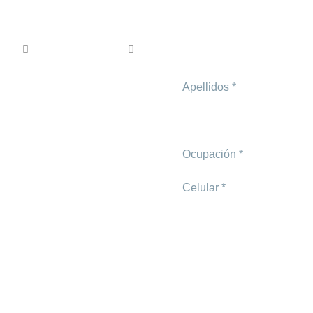
o
res
Soluciones RFID
Casos de éxito
Integración a siste