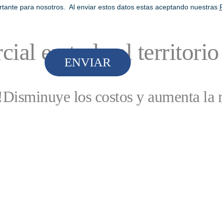
rtante para nosotros. Al enviar estos datos estas aceptando nuestras
ial en todo el territorio
ENVIAR
!
Disminuye los costos y aumenta la r